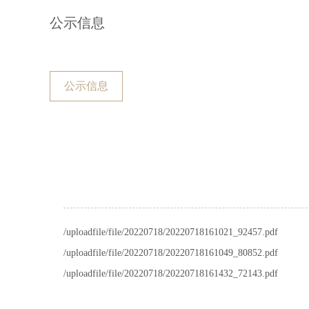
公示信息
公示信息
/uploadfile/file/20220718/20220718161021_92457.pdf
/uploadfile/file/20220718/20220718161049_80852.pdf
/uploadfile/file/20220718/20220718161432_72143.pdf