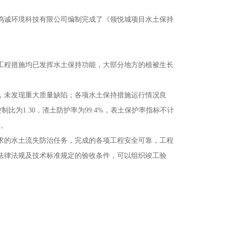
天津鸣诚环境科技有限公司编制完成了《领悦城项目水土保持
工程措施均已发挥水土保持功能，大部分地方的植被生长
，未发现重大质量缺陷；各项水土保持措施运行情况良
控制比为1.30，渣土防护率为99.4%，表土保护率指标不计
用。
求的水土流失防治任务，完成的各项工程安全可靠，工程
法律法规及技术标准规定的验收条件，可以组织竣工验