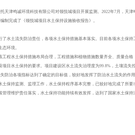
司委托天津鸣诚环境科技有限公司对领悦城项目开展监测。2022年7月，
公司编制完成了《领悦城项目水土保持设施验收报告》。
行了水土流失防治责任，各项水土保持措施基本落实。目前各项水土保持
生态环境。
该工程水土保持措施布局合理，工程措施和植物措施数量齐全、质量合格
设项目水土保持的要求。项目建设区水土流失治理度为
99.8%，土壤流失
水土流失防治各项指标达到了确定的目标值，较好地发挥了防治水土流失的作
水土保持监测、监理工作，水土保持程序基本完整，已较好地完成了所要
续管理维护责任落实，水土保持功能持续有效发挥，达到了国家水土保持