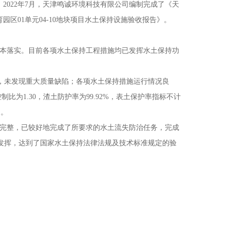
。2022年7月，天津鸣诚环境科技有限公司编制完成了《天
园区01单元04-10地块项目水土保持设施验收报告》。
施基本落实。目前各项水土保持工程措施均已发挥水土保持功
，未发现重大质量缺陷；各项水土保持措施运行情况良
控制比为1.30，渣土防护率为99.92%，表土保护率指标不计
用。
基本完整，已较好地完成了所要求的水土流失防治任务，完成
发挥，达到了国家水土保持法律法规及技术标准规定的验