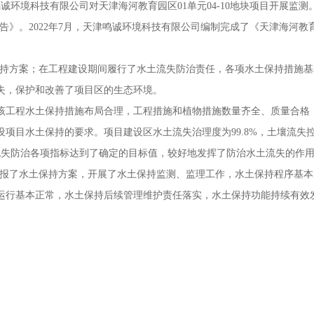
鸣诚环境科技有限公司对天津海河教育园区01单元04-10地块项目开展监测
报告》。2022年7月，天津鸣诚环境科技有限公司编制完成了《天津海河教育
水土保持方案；在工程建设期间履行了水土流失防治责任，各项水土保持措
失，保护和改善了项目区的生态环境。
该工程水土保持措施布局合理，工程措施和植物措施数量齐全、质量合格
设项目水土保持的要求。项目建设区水土流失治理度为
99.8%，土壤流失
水土流失防治各项指标达到了确定的目标值，较好地发挥了防治水土流失的作
块项目编报了水土保持方案，开展了水土保持监测、监理工作，水土保持程序
运行基本正常，水土保持后续管理维护责任落实，水土保持功能持续有效